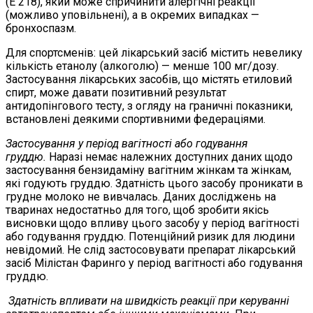
(Е 218), який може спричинити алергічні реакції
(можливо уповільнені), а в окремих випадках —
бронхоспазм.
Для спортсменів: цей лікарський засіб містить невелику
кількість етанолу (алкоголю) — менше 100 мг/дозу.
Застосування лікарських засобів, що містять етиловий
спирт, може давати позитивний результат
антидопінгового тесту, з огляду на граничні показники,
встановлені деякими спортивними федераціями.
Застосування у період вагітності або годування
груддю.
Наразі немає належних доступних даних щодо
застосування бензидаміну вагітним жінкам та жінкам,
які годують груддю. Здатність цього засобу проникати в
грудне молоко не вивчалась. Даних досліджень на
тваринах недостатньо для того, щоб зробити якісь
висновки щодо впливу цього засобу у період вагітності
або годування груддю. Потенційний ризик для людини
невідомий. Не слід застосовувати препарат лікарський
засіб Мілістан Фаринго у період вагітності або годування
груддю.
Здатність впливати на швидкість реакції при керуванні