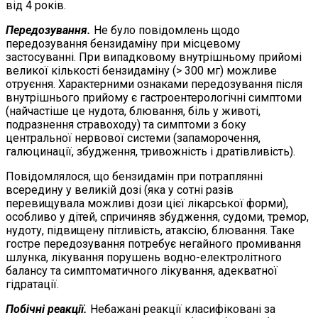
від 4 років.
Передозування.
Не було повідомлень щодо
передозування бензидаміну при місцевому
застосуванні. При випадковому внутрішньому прийомі
великої кількості бензидаміну (> 300 мг) можливе
отруєння. Характерними ознаками передозування після
внутрішнього прийому є гастроентерологічні симптоми
(найчастіше це нудота, блювання, біль у животі,
подразнення стравоходу) та симптоми з боку
центральної нервової системи (запаморочення,
галюцинації, збудження, тривожність і дратівливість).
Повідомлялося, що бензидамін при потраплянні
всередину у великій дозі (яка у сотні разів
перевищувала можливі дози цієї лікарської форми),
особливо у дітей, спричиняв збудження, судоми, тремор,
нудоту, підвищену пітливість, атаксію, блювання. Таке
гостре передозування потребує негайного промивання
шлунка, лікування порушень водно-електролітного
балансу та симптоматичного лікування, адекватної
гідратації.
Побічні реакції.
Небажані реакції класифіковані за