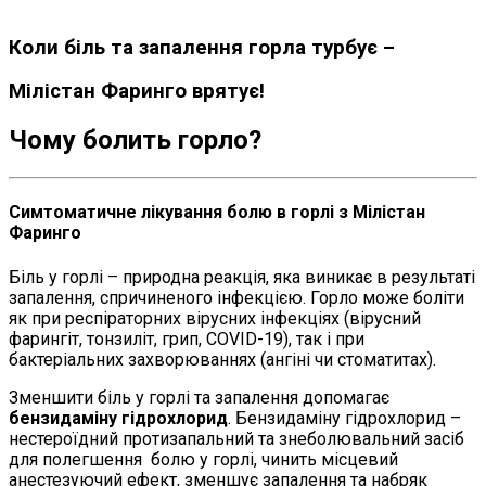
Коли біль та запалення горла турбує –
Мілістан Фаринго врятує!
Чому болить горло?
Симтоматичне лікування болю в горлі з Мілістан
Фаринго
Біль у горлі – природна реакція, яка виникає в результаті
запалення, спричиненого інфекцією. Горло може боліти
як при респіраторних вірусних інфекціях (вірусний
фарингіт, тонзиліт, грип, COVID-19), так і при
бактеріальних захворюваннях (ангіні чи стоматитах).
Зменшити біль у горлі та запалення допомагає
бензидаміну гідрохлорид
. Бензидаміну гідрохлорид –
нестероїдний протизапальний та знеболювальний засіб
для полегшення болю у горлі, чинить місцевий
анестезуючий ефект, зменшує запалення та набряк