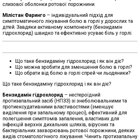
слизової оболонки ротової порожнини.
Мілістан Фаринго
– індивідуальний підхід для
симптоматичного лікування болю в горлі у дорослих та
дітей. Завдяки активному компоненту (бензидамін
гідрохлорид) швидко та ефективно усуває біль у горлі.
Що таке бензидаміну гідрохлорид і як він діє?
Що можна зробити для зменшення болю в горлі?
Що обрати від болю в горлі спрей чи льодяники?
Що таке бензидаміну гідрохлорид і як він діє?
Бензидамін гідрохлорид
– нестероїдний
протизапальний засіб (НПЗЗ) зі знеболювальними та
протиексудативними властивостями (зменшує
виділення при запальному процесі), ефективний для
полегшення симптомів запалення, властивих для
інфекцій верхніх дихальних шляхів, вірусних та
бактеріальних захворювань ротової порожнини, деяких
видів стоматологічного лікування. Чинить протизапальну