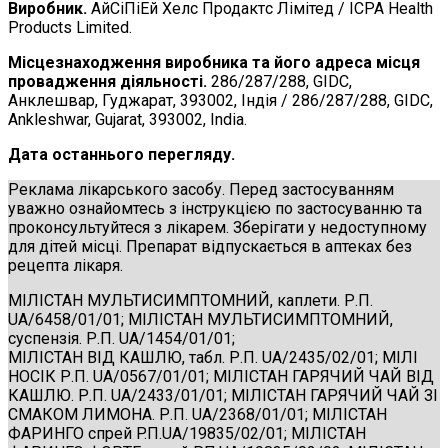
Виробник.
АйСіПіЕй Хелс Продактc Лімітед / ICPA Health
Products Limited.
Місцезнаходження виробника
та його адреса м
і
сця
провадження діяльності
.
286/287/288, GIDC,
Анклешвар, Гуджарат, 393002, Індія / 286/287/288, GIDC,
Ankleshwar, Gujarat, 393002, India.
Дата останнього перегляду.
Реклама лікарського засобу. Перед застосуванням
уважно ознайомтесь з інструкцією по застосуванню та
проконсультуйтеся з лікарем. Зберігати у недоступному
для дітей місці. Препарат відпускається в аптеках без
рецепта лікаря.
МІЛІСТАН МУЛЬТИСИМПТОМНИЙ, каплети. Р.П.
UA/6458/01/01; МІЛІСТАН МУЛЬТИСИМПТОМНИЙ,
суспензія. Р.П. UA/1454/01/01;
МІЛІСТАН ВІД КАШЛЮ, табл. Р.П. UA/2435/02/01; МІЛІ
НОСІК Р.П. UA/0567/01/01; МІЛІСТАН ГАРЯЧИЙ ЧАЙ ВІД
КАШЛЮ. Р.П. UA/2433/01/01; МІЛІСТАН ГАРЯЧИЙ ЧАЙ ЗІ
СМАКОМ ЛИМОНА. Р.П. UA/2368/01/01; МІЛІСТАН
ФАРИНГО спрей P.П.UA/19835/02/01; МІЛІСТАН