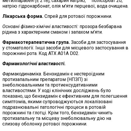
метилпарабен (Е 218), сахарин натрію, полісорбат 20,
натрію гідрокарбонат, олія м’яти перцевої, вода очищена.
Лікарська форма.
Cпрей для ротової порожнини.
Основні фізико-хімічні властивості:
прозора безбарвна
рідина з характерним смаком і запахом м’яти.
Фармакотерапевтична група.
Засоби для застосування
у стоматології. Інші засоби для місцевого застосування в
порожнині рота. Код АТХ А01А D02.
Фармакологічні властивості.
Фармакодинаміка.
Бензидамін є нестероїдним
протизапальним препаратом (НПЗП) зі
знеболювальними та протиексудативними
властивостями. У ході клінічних досліджень було
показано, що бензидамін є ефективним для полегшення
симптомів, якими супроводжуються локалізовані
подразнювальні патологічні процеси в ротовій
порожнині та глотці. Крім того, бензидамін чинить
протизапальну та місцеву знеболювальну дію на
слизову оболонку ротової порожнини.