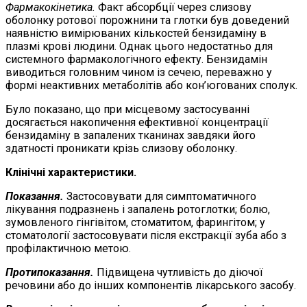
Фармакокінетика.
Факт абсорбції через слизову
оболонку ротової порожнини та глотки був доведений
наявністю вимірюваних кількостей бензидаміну в
плазмі крові людини. Однак цього недостатньо для
системного фармакологічного ефекту. Бензидамін
виводиться головним чином із сечею, переважно у
формі неактивних метаболітів або кон’югованих сполук.
Було показано, що при місцевому застосуванні
досягається накопичення ефективної концентрації
бензидаміну в запалених тканинах завдяки його
здатності проникати крізь слизову оболонку.
Клінічні характеристики.
Показання.
Застосовувати для симптоматичного
лікування подразнень і запалень ротоглотки; болю,
зумовленого гінгівітом, стоматитом, фарингітом; у
стоматології застосовувати після екстракції зуба або з
профілактичною метою.
Протипоказання.
Підвищена чутливість до діючої
речовини або до інших компонентів лікарського засобу.