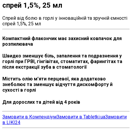
спрей 1,5%, 25 мл
Спрей від болю в горлі у інноваційній та зручній ємності
спрей 1,5%, 25 мл
Компактний флакончик має захисний ковпачок для
розпилювача
Швидко зменшує біль, запалення та подразнення у
горлі при ГРВІ, гінгівітах, стоматитах, фарингітах та
після екстракції зуба в стоматології
Містить олію м’яти перцевої, яка додатково
знеболює та зменшує відчуття дискомфорту й
сухості в горлі
Для дорослих та дітей від 4 років
Замовити в Компендіум
Замовити в Tabletki.ua
Замовити
в LIKI24