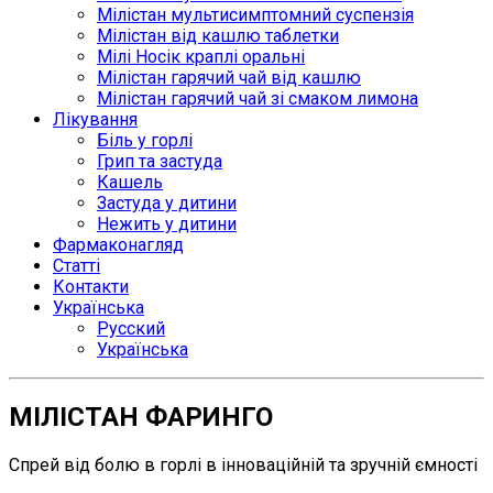
Мілістан мультисимптомний суспензія
Мілістан від кашлю таблетки
Мілі Носік краплі оральні
Мілістан гарячий чай від кашлю
Мілістан гарячий чай зі смаком лимона
Лікування
Біль у горлі
Грип та застуда
Кашель
Застуда у дитини
Нежить у дитини
Фармаконагляд
Статті
Контакти
Українська
Русский
Українська
МІЛІСТАН ФАРИНГО
Спрей від болю в горлі в інноваційній та зручній ємності