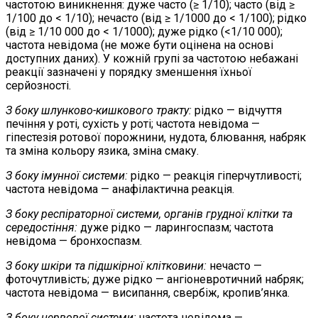
частотою виникнення: дуже часто (≥ 1/10); часто (від ≥
1/100 до < 1/10); нечасто (від ≥ 1/1000 до < 1/100); рідко
(від ≥ 1/10 000 до < 1/1000); дуже рідко (<1/10 000);
частота невідома (не може бути оцінена на основі
доступних даних). У кожній групі за частотою небажані
реакції зазначені у порядку зменшення їхньої
серйозності.
З боку шлунково-кишкового тракту:
рідко — відчуття
печіння у роті, сухість у роті; частота невідома —
гіпестезія ротової порожнини, нудота, блювання, набряк
та зміна кольору язика, зміна смаку.
З боку імунної системи:
рідко — реакція гіперчутливості;
частота невідома — анафілактична реакція.
З боку респіраторної системи, органів грудної клітки та
середостіння:
дуже рідко — ларингоспазм; частота
невідома — бронхоспазм.
З боку шкіри та підшкірної клітковини:
нечасто —
фоточутливість; дуже рідко — ангіоневротичний набряк;
частота невідома — висипання, свербіж, кропив’янка.
З боку нервової системи:
частота невідома —