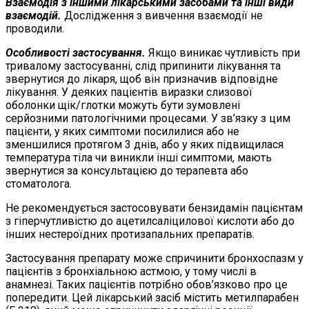
Взаємодія з іншими лікарськими засобами та інші види
взаємодій.
Дослідження з вивчення взаємодії не
проводили.
Особливості застосування.
Якщо виникає чутливість при
тривалому застосуванні, слід припинити лікування та
звернутися до лікаря, щоб він призначив відповідне
лікування. У деяких пацієнтів виразки слизової
оболонки щік/глотки можуть бути зумовлені
серйозними патологічними процесами. У зв’язку з цим
пацієнти, у яких симптоми посилилися або не
зменшилися протягом 3 днів, або у яких підвищилася
температура тіла чи виникли інші симптоми, мають
звернутися за консультацією до терапевта або
стоматолога.
Не рекомендується застосовувати бензидамін пацієнтам
з гіперчутливістю до ацетилсаліцилової кислоти або до
інших нестероїдних протизапальних препаратів.
Застосування препарату може спричинити бронхоспазм у
пацієнтів з бронхіальною астмою, у тому числі в
анамнезі. Таких пацієнтів потрібно обов’язково про це
попередити. Цей лікарський засіб містить метилпарабен