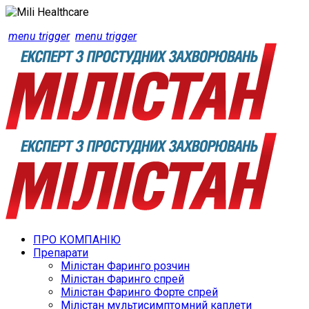
menu trigger
menu trigger
ПРО КОМПАНІЮ
Препарати
Мілістан Фаринго розчин
Мілістан Фаринго спрей
Мілістан Фаринго Форте спрей
Мілістан мультисимптомний каплети