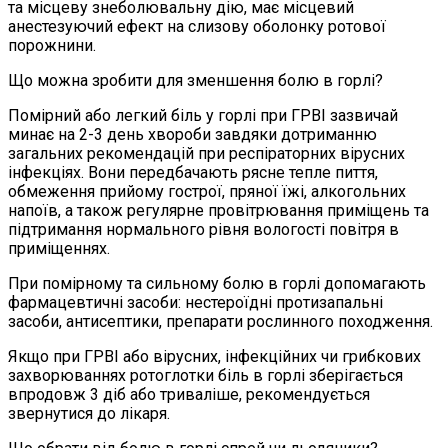
та місцеву знеболювальну дію, має місцевий
анестезуючий ефект на слизову оболонку ротової
порожнини.
Що можна зробити для зменшення болю в горлі?
Помірний або легкий біль у горлі при ГРВІ зазвичай
минає на 2-3 день хвороби завдяки дотриманню
загальних рекомендацій при респіраторних вірусних
інфекціях. Вони передбачають рясне тепле пиття,
обмеження прийому гострої, пряної їжі, алкогольних
напоїв, а також регулярне провітрювання приміщень та
підтримання нормального рівня вологості повітря в
приміщеннях.
При помірному та сильному болю в горлі допомагають
фармацевтичні засоби: нестероїдні протизапальні
засоби, антисептики, препарати рослинного походження.
Якщо при ГРВІ або вірусних, інфекційних чи грибкових
захворюваннях ротоглотки біль в горлі зберігається
впродовж 3 діб або триваліше, рекомендується
звернутися до лікаря.