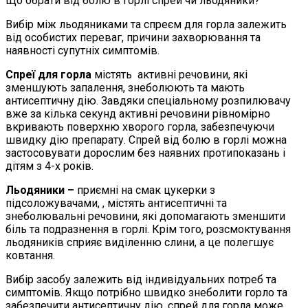
Що обрати від болю в горлі спрей чи льодяники?
Вибір між льодяниками та спреєм для горла залежить
від особистих переваг, причини захворювання та
наявності супутніх симптомів.
Спреї для горла
містять активні речовини, які
зменшують запалення, знеболюють та мають
антисептичну дію. Завдяки спеціальному розпилювачу
вже за кілька секунд активні речовини рівномірно
вкривають поверхню хворого горла, забезпечуючи
швидку дію препарату. Спрей від болю в горлі можна
застосовувати дорослим без наявних протипоказань і
дітям з 4-х років.
Льодяники
–
приємні на смак цукерки з
підсоложувачами, , містять антисептичні та
знеболювальні речовини, які допомагають зменшити
біль та подразнення в горлі. Крім того, розсмоктування
льодяників сприяє виділенню слини, а це полегшує
ковтання.
Вибір засобу залежить від індивідуальних потреб та
симптомів. Якщо потрібно швидко знеболити горло та
забезпечити антисептичну дію, спрей для горла може