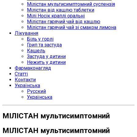
Мілістан мультисимптомний суспензія
Мілістан від кашлю таблетки
Мілі Носік краплі оральні
Мілістан гарячий чай від кашлю
Мілістан гарячий чай зі смаком лимона
Лікування
Біль у горлі
Грип та застуда
Кашель
Застуда у дитини
Нежить у дитини
Фармаконагляд
Статті
Контакти
Українська
Русский
Українська
МІЛІСТАН мультисимптомний
МІЛІСТАН мультисимптомний