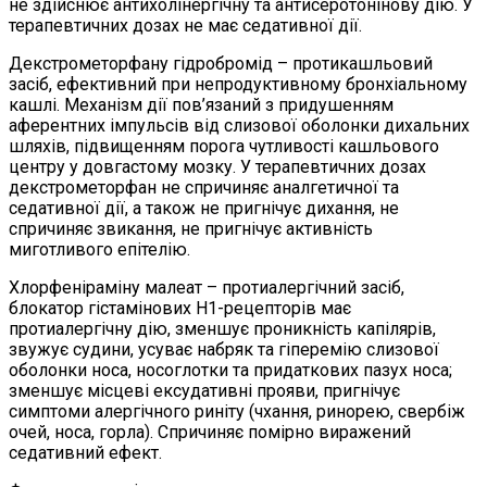
не здійснює антихолінергічну та антисеротонінову дію. У
терапевтичних дозах не має седативної дії.
Декстрометорфану гідробромід – протикашльовий
засіб, ефективний при непродуктивному бронхіальному
кашлі. Механізм дії пов’язаний з придушенням
аферентних імпульсів від слизової оболонки дихальних
шляхів, підвищенням порога чутливості кашльового
центру у довгастому мозку. У терапевтичних дозах
декстрометорфан не спричиняє аналгетичної та
седативної дії, а також не пригнічує дихання, не
спричиняє звикання, не пригнічує активність
миготливого епітелію.
Хлорфеніраміну малеат – протиалергічний засіб,
блокатор гістамінових Н1-рецепторів має
протиалергічну дію, зменшує проникність капілярів,
звужує судини, усуває набряк та гіперемію слизової
оболонки носа, носоглотки та придаткових пазух носа;
зменшує місцеві ексудативні прояви, пригнічує
симптоми алергічного риніту (чхання, ринорею, свербіж
очей, носа, горла). Спричиняє помірно виражений
седативний ефект.