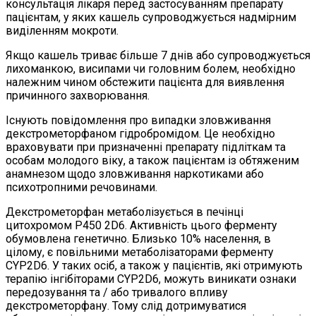
консультація лікаря перед застосуванням препарату
пацієнтам, у яких кашель супроводжується надмірним
виділенням мокроти.
Якщо кашель триває більше 7 днів або супроводжується
лихоманкою, висипами чи головним болем, необхідно
належним чином обстежити пацієнта для виявлення
причинного захворювання.
Існують повідомлення про випадки зловживання
декстрометорфаном гідробромідом. Це необхідно
враховувати при призначенні препарату підліткам та
особам молодого віку, а також пацієнтам із обтяженим
анамнезом щодо зловживання наркотиками або
психотропними речовинами.
Декстрометорфан метаболізується в печінці
цитохромом P450 2D6. Активність цього ферменту
обумовлена генетично. Близько 10% населення, в
цілому, є повільними метаболізаторами ферменту
CYP2D6. У таких осіб, а також у пацієнтів, які отримують
терапію інгібіторами CYP2D6, можуть виникати ознаки
передозування та / або тривалого впливу
декстрометорфану. Тому слід дотримуватися