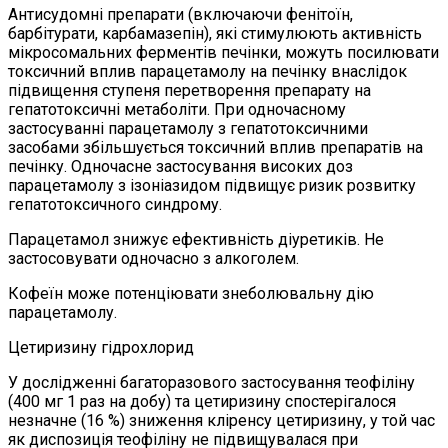
Антисудомні препарати (включаючи фенітоїн,
барбітурати, карбамазепін), які стимулюють активність
мікросомальних ферментів печінки, можуть посилювати
токсичний вплив парацетамолу на печінку внаслідок
підвищення ступеня перетворення препарату на
гепатотоксичні метаболіти. При одночасному
застосуванні парацетамолу з гепатотоксичними
засобами збільшується токсичний вплив препаратів на
печінку. Одночасне застосування високих доз
парацетамолу з ізоніазидом підвищує ризик розвитку
гепатотоксичного синдрому.
Парацетамол знижує ефективність діуретиків. Не
застосовувати одночасно з алкоголем.
Кофеїн може потенціювати знеболювальну дію
парацетамолу.
Цетиризину гідрохлорид
У дослідженні багаторазового застосування теофіліну
(400 мг 1 раз на добу) та цетиризину спостерігалося
незначне (16 %) зниження кліренсу цетиризину, у той час
як диспозиція теофіліну не підвищувалася при