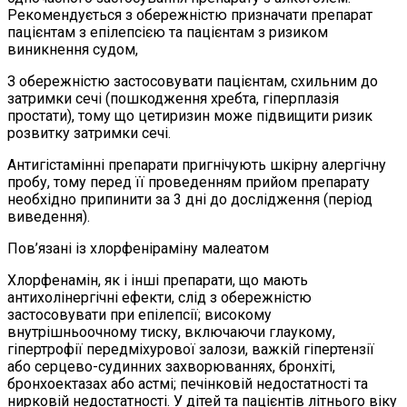
Рекомендується з обережністю призначати препарат
пацієнтам з епілепсією та пацієнтам з ризиком
виникнення судом,
З обережністю застосовувати пацієнтам, схильним до
затримки сечі (пошкодження хребта, гіперплазія
простати), тому що цетиризин може підвищити ризик
розвитку затримки сечі.
Антигістамінні препарати пригнічують шкірну алергічну
пробу, тому перед її проведенням прийом препарату
необхідно припинити за 3 дні до дослідження (період
виведення).
Пов’язані із хлорфеніраміну малеатом
Хлорфенамін, як і інші препарати, що мають
антихолінергічні ефекти, слід з обережністю
застосовувати при епілепсії; високому
внутрішньоочному тиску, включаючи глаукому,
гіпертрофії передміхурової залози, важкій гіпертензії
або серцево-судинних захворюваннях, бронхіті,
бронхоектазах або астмі; печінковій недостатності та
нирковій недостатності. У дітей та пацієнтів літнього віку