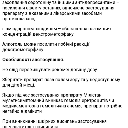
захоплення серотоніну та іншими антидепресантами –
посилення ефекту останніх; одночасне застосування
препарату з вказаними лікарськими засобами
протипоказано;
з аміодароном, хінідином – збільшення плазмових
концентрацій декстрометорфану.
Алкоголь може посилити побічні реакції
декстрометорфану.
Особливості застосування.
Не слід перевищувати рекомендовану дозу.
Зберігати препарат поза полем зору та у недоступному
для дітей місці.
Якщо під час застосування препарату Мілістан
мультисимптомний виникає гемоліз еритроцитів чи
медикаментозна гемолітична анемія, препарат потрібно
негайно відмінити.
При виникненні шкірних висипань застосування
препарату слід припинити.