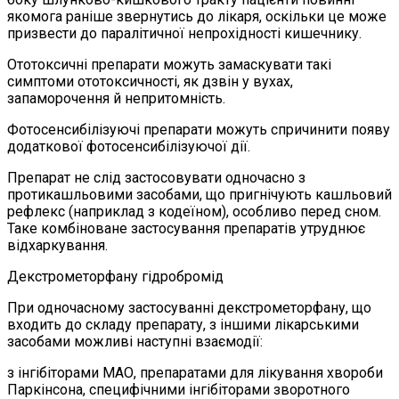
якомога раніше звернутись до лікаря, оскільки це може
призвести до паралітичної непрохідності кишечнику.
Ототоксичні препарати можуть замаскувати такі
симптоми ототоксичності, як дзвін у вухах,
запаморочення й непритомність.
Фотосенсибілізуючі препарати можуть спричинити появу
додаткової фотосенсибілізуючої дії.
Препарат не слід застосовувати одночасно з
протикашльовими засобами, що пригнічують кашльовий
рефлекс (наприклад з кодеїном), особливо перед сном.
Таке комбіноване застосування препаратів утруднює
відхаркування.
Декстрометорфану гідробромід
При одночасному застосуванні декстрометорфану, що
входить до складу препарату, з іншими лікарськими
засобами можливі наступні взаємодії:
з інгібіторами МАО, препаратами для лікування хвороби
Паркінсона, специфічними інгібіторами зворотного