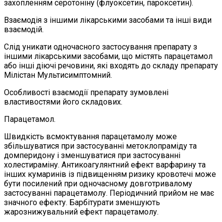
захопленням серотоніну (флуоксетин, пароксетин).
Взаємодія з іншими лікарськими засобами та інші види
взаємодій.
Слід уникати одночасного застосування препарату з
іншими лікарськими засобами, що містять парацетамол
або інші діючі речовини, які входять до складу препарату
Мілістан Мультисимптомний.
Особливості взаємодії препарату зумовлені
властивостями його складових.
Парацетамол.
Швидкість всмоктування парацетамолу може
збільшуватися при застосуванні метоклопраміду та
домперидону і зменшуватися при застосуванні
холестираміну. Антикоагулянтний ефект варфарину та
інших кумаринів із підвищенням ризику кровотечі може
бути посилений при одночасному довготривалому
застосуванні парацетамолу. Періодичний прийом не має
значного ефекту. Барбітурати зменшують
жарознижувальний ефект парацетамолу.