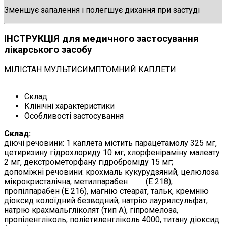
Зменшує запалення і полегшує дихання при застуді
ІНСТРУКЦІЯ для медичного застосування
лікарського засобу
МІЛІСТАН МУЛЬТИСИМПТОМНИЙ КАПЛЕТИ
Склад:
Клінічні характеристики
Особливості застосування
Склад:
діючі речовини: 1 каплета містить парацетамолу 325 мг,
цетиризину гідрохлориду 10 мг, хлорфеніраміну малеату
2 мг, декстрометорфану гідроброміду 15 мг;
допоміжні речовини: крохмаль кукурудзяний, целюлоза
мікрокристалічна, метилпарабен (Е 218),
пропілпарабен (Е 216), магнію стеарат, тальк, кремнію
діоксид колоїдний безводний, натрію лаурилсульфат,
натрію крахмальгліколят (тип А), гіпромелоза,
пропіленгліколь, поліетиленгліколь 4000, титану діоксид