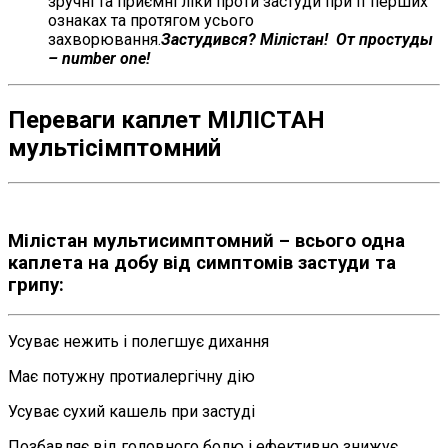
зручні та приємні ліки проти застуди при її перших
ознаках та протягом усього
захворювання.
Застудився? Мілістан! От простуды
– number one!
Переваги каплет МІЛІСТАН
мультісімптомний
Мілістан мультисимптомний – всього одна
каплета на добу від симптомів застуди та
грипу:
Усуває нежить і полегшує дихання
Має потужну протиалергічну дію
Усуває сухий кашель при застуді
Позбавляє від головного болю і ефективно знижує