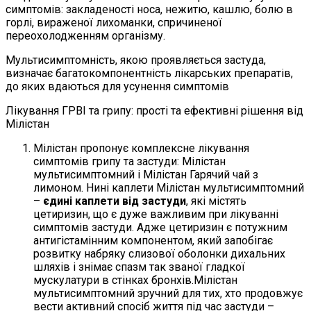
симптомів: закладеності носа, нежитю, кашлю, болю в
горлі, вираженої лихоманки, спричиненої
переохолодженням організму.
Мультисимптомність, якою проявляється застуда,
визначає багатокомпонентність лікарських препаратів,
до яких вдаються для усунення симптомів
Лікування ГРВІ та грипу: прості та ефективні рішення від
Мілістан
Мілістан пропонує комплексне лікування
симптомів грипу та застуди: Мілістан
мультисимптомний і Мілістан Гарячий чай з
лимоном. Нині каплети Мілістан мультисимптомний
–
єдині каплети від застуди
, які містять
цетиризин, що є дуже важливим при лікуванні
симптомів застуди. Адже цетиризин є потужним
антигістамінним компонентом, який запобігає
розвитку набряку слизової оболонки дихальних
шляхів і знімає спазм так званої гладкої
мускулатури в стінках бронхів.Мілістан
мультисимптомний зручний для тих, хто продовжує
вести активний спосіб життя під час застуди –