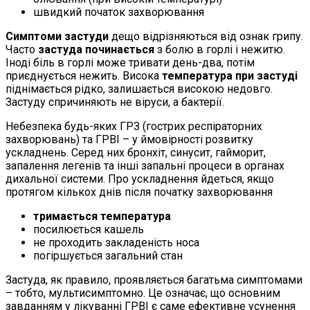
швидкий початок захворювання
Симптоми застуди
дещо відрізняються від ознак грипу.
Часто
застуда починається
з болю в горлі і нежитю.
Іноді біль в горлі може тривати день-два, потім
приєднується нежить. Висока
температура при застуді
піднімається рідко, залишається високою недовго.
Застуду спричиняють не віруси, а бактерії.
Небезпека будь-яких ГРЗ (гострих респіраторних
захворювань) та ГРВІ – у ймовірності розвитку
ускладнень. Серед них бронхіт, синусит, гайморит,
запалення легенів та інші запальні процеси в органах
дихальної системи. Про ускладнення йдеться, якщо
протягом кількох днів після початку захворювання
тримається температура
посилюється кашель
не проходить закладеність носа
погіршується загальний стан
Застуда, як правило, проявляється багатьма симптомами
– тобто, мультисимптомно. Це означає, що основним
завданням у лікуванні ГРВІ є саме ефективне усунення