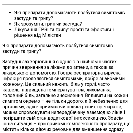
Які препарати допомагають позбутися симптомів
застуди та грипу?
Як зрозуміти: грип чи застуда?
Лікування ГРВІ та грипу: прості та ефективні
рішення від Мілістан
Які препарати допомагають позбутися симптомів
застуди та грипу?
Застудні захворювання є однією з найбільш частих
причин звернення за ліками до аптеки, а також за
лікарською допомогою. Гостра респіраторна вірусна
інфекція проявляється симптомами, добре знайомими
кожному. Це сильний нежить, біль у горлі, часто –
кашель, підвищена температура тіла, лихоманка,
головний біль, загальне знесилення. Впливати на кожен
симптом окремо – не тільки дорого, а й небезпечно для
організму, адже приймаючи кілька різних препаратів,
можна спровокувати непередбачену взаємодію ліків і
погіршити свій стан додаткової інтоксикацією. Зовсім
інша ситуація – при прийомі комплексного препарату, що
містить кілька діючих речовин для зменшення одразу