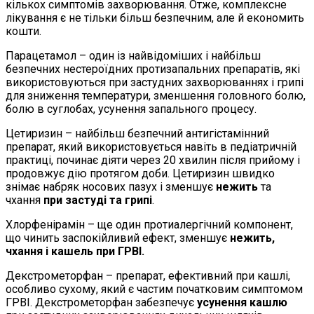
кількох симптомів захворювання. Отже, комплексне
лікування є не тільки більш безпечним, але й економить
кошти.
Парацетамол – один із найвідоміших і найбільш
безпечних нестероїдних протизапальних препаратів, які
використовуються при застудних захворюваннях і грипі
для зниження температури, зменшення головного болю,
болю в суглобах, усунення запального процесу.
Цетиризин – найбільш безпечний антигістамінний
препарат, який використовується навіть в педіатричній
практиці, починає діяти через 20 хвилин після прийому і
продовжує дію протягом доби. Цетиризин швидко
знімає набряк носових пазух і зменшує
нежить
та
чхання
при застуді та грипі
.
Хлорфенірамін – ще один протиалергічний компонент,
що чинить заспокійливий ефект, зменшує
нежить,
чхання і кашель при ГРВІ.
Декстрометорфан – препарат, ефективний при кашлі,
особливо сухому, який є частим початковим симптомом
ГРВІ. Декстрометорфан забезпечує
усунення кашлю