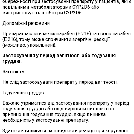
обережності при застосуванні препарату у пацієнтів, які є
повільними метаболізаторами CYP2D6 або
використовують інгібітори CYP2D6.
Допоміжні речовини.
Препарат містить метилпарабен (Е 218) та пропілпарабен
(Е 216), тому може спричинити алергічні реакції
(можливо, уповільнені).
Застосування у період вагітності або годування
груддю.
Вагітність
Не слід застосовувати препарат у період вагітності.
Годування груддю
Бажано утриматися від застосування препарату у період
годування груддю або слід вирішити питання про
припинення годування груддю, якщо виникла
необхідність у застосуванні препарату.
Здатність впливати на швидкість реакції при керуванні