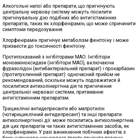
Алкогольні напої або препарати, що пригнічують
центральну нервову систему можуть посилити
пригнічувальну дію подібних або антигістамінних
препаратів, таких як хлорфенірамін, що може спричинити
симптоми передозування.
Хлорфенірамін пригнічує метаболізм фенітоїну і може
призвести до токсичності фенітоїну.
Протипоказаний з інгібіторами МАО. Інгібітори
моноаміноксидази (інгібітори МАО), включаючи
фуразолідон (антибактеріальний препарат) і прокарбазин
(протипухлинний препарат): одночасний прийом не
рекомендований, оскільки можуть подовжитися й
посилитися антихолінергічна дія та пригнічення
центральної нервової системи, притаманне
антигістамінним препаратам.
Трициклічні антидепресанти або мапротилін
(чотирициклічний антидепресант) та інші препарати
антихолінергічної дії: може посилитись антихолінергічна
дія цих препаратів чи таких антигістамінних засобів, як
хлорфенірамін. У разі виникнення побічних ефектів з
боку шлунково-кишкового тракту пацієнти повинні