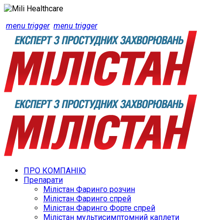
menu trigger
menu trigger
ПРО КОМПАНІЮ
Препарати
Мілістан Фаринго розчин
Мілістан Фаринго спрей
Мілістан Фаринго Форте спрей
Мілістан мультисимптомний каплети