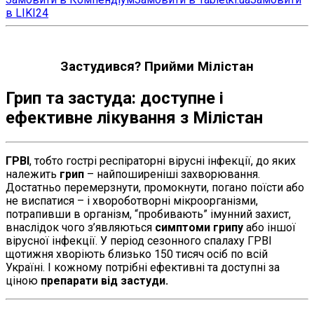
в LIKI24
Застудився? Прийми Мілістан
Грип та застуда: доступне і
ефективне лікування з Мілістан
ГРВІ
, тобто гострі респіраторні вірусні інфекції, до яких
належить
грип
– найпоширеніші захворювання.
Достатньо перемерзнути, промокнути, погано поїсти або
не виспатися – і хвороботворні мікроорганізми,
потрапивши в організм, “пробивають” імунний захист,
внаслідок чого з’являються
симптоми грипу
або іншої
вірусної інфекції. У період сезонного спалаху ГРВІ
щотижня хворіють близько 150 тисяч осіб по всій
Україні. І кожному потрібні ефективні та доступні за
ціною
препарати від застуди.