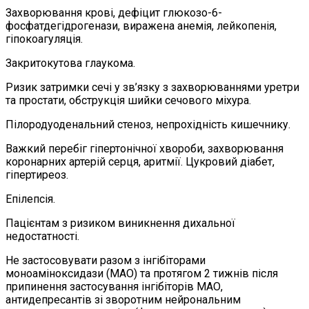
Захворювання крові, дефіцит глюкозо-6-
фосфатдегідрогенази, виражена анемія, лейкопенія,
гіпокоагуляція.
Закритокутова глаукома.
Ризик затримки сечі у зв’язку з захворюваннями уретри
та простати, обструкція шийки сечового міхура.
Пілородуоденальний стеноз, непрохідність кишечнику.
Важкий перебіг гіпертонічної хвороби, захворювання
коронарних артерій серця, аритмії. Цукровий діабет,
гіпертиреоз.
Епілепсія.
Пацієнтам з ризиком виникнення дихальної
недостатності.
Не застосовувати разом з інгібіторами
моноаміноксидази (МАО) та протягом 2 тижнів після
припинення застосування інгібіторів МАО,
антидепресантів зі зворотним нейрональним