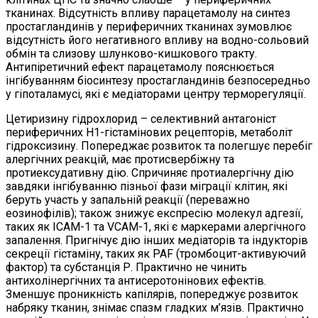
тканинах. Відсутність впливу парацетамолу на синтез
простагландинів у периферичних тканинах зумовлює
відсутність його негативного впливу на водно-сольовий
обмін та слизову шлунково-кишкового тракту.
Антипіретичний ефект парацетамолу пояснюється
інгібуванням біосинтезу простагландинів безпосередньо
у гіпоталамусі, які є медіаторами центру терморегуляції.
Цетиризину гідрохлорид – селективний антагоніст
периферичних H1-гістамінових рецепторів, метаболіт
гідроксизину. Попереджає розвиток та полегшує перебіг
алергічних реакцій, має протисвербіжну та
протиексудативну дію. Спричиняє протиалергічну дію
завдяки інгібуванню пізньої фази міграції клітин, які
беруть участь у запальній реакції (переважно
еозинофілів); також знижує експресію молекул адгезії,
таких як ICAM-1 та VCAM-1, які є маркерами алергічного
запалення. Пригнічує дію інших медіаторів та індукторів
секреції гістаміну, таких як PAF (тромбоцит-активуючий
фактор) та субстанція Р. Практично не чинить
антихолінергічних та антисеротонінових ефектів.
Зменшує проникність капілярів, попереджує розвиток
набряку тканин, знімає спазм гладких м’язів. Практично