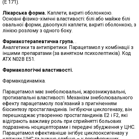
(Е 171).
Лікарська форма.
Каплети, вкриті оболонкою.
Основні фізико-хімічні властивості: білі або майже білі
овальної форми, двоопуклі каплети, вкриті оболонкою, з
лінією розлому з одного боку.
Фармакотерапевтична група.
.
Аналгетики та антипіретики. Парацетамол у комбінації з
іншими препаратами (за винятком психолептиків). Код
ATХ N02B Е51.
Фармакологічні властивості.
Фармакодинаміка.
Парацетамол має знеболювальні, жарознижувальні,
протизапальні властивості. Механізм знеболювального
ефекту парацетамолу пов’язаний з пригніченням
біосинтезу простагландинів. Інгібуючи циклогеназу, він
перешкоджає утворенню простагландинів Е2 і F2, які
відіграють важливу роль при сприйнятті больових
подразнень ноцицепторами і передачі збудження у ЦНС.
Парацетамол ефективніше інгібує циклооксигеназу у
клітинах ЦНС та значно слабше – у периферичних