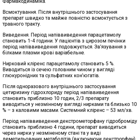
Фармакодинаміка.
Всмоктування. Після внутрішнього застосування
препарат швидко та майже повністю всмоктується з
травного тракту.
Виведення. Період напіввиведення парацетамолу
становить 1-4 години. У пацієнтів з цирозом печінки
період напіввиведення подовжується. Зв’язування з
білками плазми крові варіабельне.
Нирковий кліренс парацетамолу становить 5 %.
Виводиться із сечею головним чином у вигляді
глюкуронідних та сульфатних кон’югатів.
Після одноразового внутрішнього застосування
цетиризину гідрохлориду період напіввиведення
становить приблизно 10 годин, 2/3 препарату
виводиться у незмінному вигляді нирками та близько 10
% – з каловими масами. Системний кліренс – 53 мл/хв.
Період напіввиведення декстрометорфану гідроброміду
становить приблизно 4 години, препарат виводиться
через нирки у незміненому стані та у виді
деметильованих метаболітів (включаючи декстрорфан).