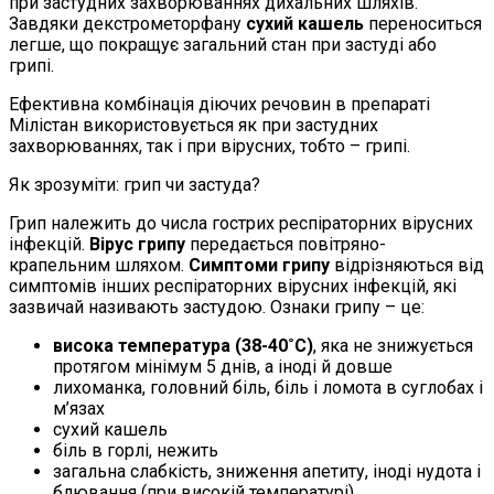
при застудних захворюваннях дихальних шляхів.
Завдяки декстрометорфану
сухий кашель
переноситься
легше, що покращує загальний стан при застуді або
грипі.
Ефективна комбінація діючих речовин в препараті
Мілістан використовується як при застудних
захворюваннях, так і при вірусних, тобто – грипі.
Як зрозуміти: грип чи застуда?
Грип належить до числа гострих респіраторних вірусних
інфекцій.
Вірус грипу
передається повітряно-
крапельним шляхом.
Симптоми грипу
відрізняються від
симптомів інших респіраторних вірусних інфекцій, які
зазвичай називають застудою. Ознаки грипу – це:
висока температура (38-40˚С)
, яка не знижується
протягом мінімум 5 днів, а іноді й довше
лихоманка, головний біль, біль і ломота в суглобах і
м’язах
сухий кашель
біль в горлі, нежить
загальна слабкість, зниження апетиту, іноді нудота і
блювання (при високій температурі)