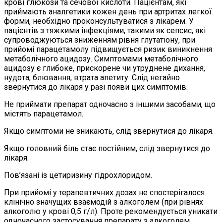
крові глюкози та сечової кислоти. Пацієнтам, які
приймають аналгетики кожен день при артритах легкої
форми, необхідно проконсультуватися з лікарем. У
пацієнтів з тяжкими інфекціями, такими як сепсис, які
супроводжуються зниженням рівня глутатіону, при
прийомі парацетамолу підвищується ризик виникнення
метаболічного ацидозу. Симптомами метаболічного
ацидозу є глибоке, прискорене чи утруднене дихання,
нудота, блювання, втрата апетиту. Слід негайно
звернутися до лікаря у разі появи цих симптомів.
Не приймати препарат одночасно з іншими засобами, що
містять парацетамол.
Якщо симптоми не зникають, слід звернутися до лікаря.
Якщо головний біль стає постійним, слід звернутися до
лікаря.
Пов’язані із цетиризину гідрохлоридом.
При прийомі у терапевтичних дозах не спостерігалося
клінічно значущих взаємодій з алкоголем (при рівнях
алкоголю у крові 0,5 г/л). Проте рекомендується уникати
одночасного застосування препарату з алкоголем.