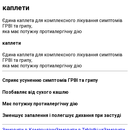
каплети
Єдина каплета для комплексного лікування симптомів
ГРВІ та грипу,
яка має потужну протиалергічну дію
каплети
Єдина каплета для комплексного лікування симптомів
ГРВІ та грипу,
яка має потужну протиалергічну дію
Сприяє усуненню симптомів ГРВІ та грипу
Позбавляє від сухого кашлю
Має потужну протиалергічну дію
Зменшує запалення і полегшує дихання при застуді
Замовити в Компендіум
Замовити в Tabletki.ua
Замовити