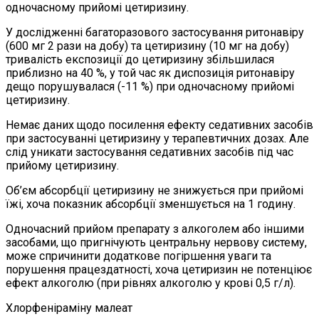
одночасному прийомі цетиризину.
У дослідженні багаторазового застосування ритонавіру
(600 мг 2 рази на добу) та цетиризину (10 мг на добу)
тривалість експозиції до цетиризину збільшилася
приблизно на 40 %, у той час як диспозиція ритонавіру
дещо порушувалася (-11 %) при одночасному прийомі
цетиризину.
Немає даних щодо посилення ефекту седативних засобів
при застосуванні цетиризину у терапевтичних дозах. Але
слід уникати застосування седативних засобів під час
прийому цетиризину.
Об’єм абсорбції цетиризину не знижується при прийомі
їжі, хоча показник абсорбції зменшується на 1 годину.
Одночасний прийом препарату з алкоголем або іншими
засобами, що пригнічують центральну нервову систему,
може спричинити додаткове погіршення уваги та
порушення працездатності, хоча цетиризин не потенціює
ефект алкоголю (при рівнях алкоголю у крові 0,5 г/л).
Хлорфеніраміну малеат