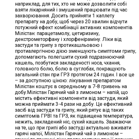
наприклад, для тих, хто не може дозволити собі
взяти лікарняний і змушений працювати під час
захворювання. Досить прийняти 1 каплету
препарату на добу, щоб через 20 хвилин відчути
потужний ефект комбінації активних компонентів
Мілістан: парацетамолу, цетиризину,
декстрометорфану і хлорфеніраміну. Ліки від
застуди та грипу з протикашльовою і
протиалергічною дією зменшують симптоми грипу,
допомагають полегшити сухий подразнюючий
кашель, позбутися закладеності носа, чхання,
головного болю, болю в суглобах, покращують
загальний стан при ГРЗ протягом 24 годин. І все це
– за доступною ціною: лікування препаратом
Мілістан коштує в середньому в 7-8 гривень на
добу.Мілістан Гарячий чай з лимоном – напій, що
містить ефективні компоненти від застуди, який
можна приймати 3-4 рази на добу. Це ефективний
засіб від застуди та грипу, який рятує від таких
симптомів ГРВІ та ГРЗ, як підвищена температура,
нежить, закладений ніс, сухий кашель. Зважаючи
на те, що при грипі або застуді актуально вживати
гарячі напої, Мілістан Гарячий чай з лимоном –