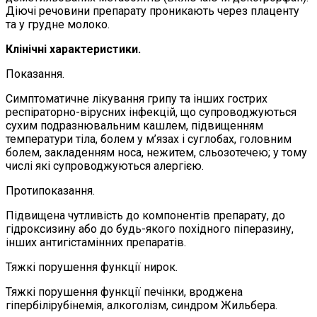
Діючі речовини препарату проникають через плаценту
та у грудне молоко.
Клінічні характеристики.
Показання.
Симптоматичне лікування грипу та інших гострих
респіраторно-вірусних інфекцій, що супроводжуються
сухим подразнювальним кашлем, підвищенням
температури тіла, болем у м’язах і суглобах, головним
болем, закладенням носа, нежитем, сльозотечею; у тому
числі які супроводжуються алергією.
Протипоказання.
Підвищена чутливість до компонентів препарату, до
гідроксизину або до будь-якого похідного піперазину,
інших антигістамінних препаратів.
Тяжкі порушення функції нирок.
Тяжкі порушення функції печінки, вроджена
гіпербілірубінемія, алкоголізм, синдром Жильбера.