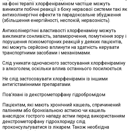
на фоні терапії хлорфеніраміном частіше можуть
виникати побічні реакції з боку нервової системи такі як
антихолінергічні ефекти та парадоксальне збудження
(збільшення енергійності, неспокій, нервозність).
Антихолінергічні властивості хлорфенаміну можуть
викликати сонливість, запаморочення, помутніння зору і
порушення психомоторних реакцій у деяких пацієнтів,
які можуть серйозно вплинути на здатність керувати
транспортними засобами і механізмами.
Слід уникати одночасного застосування хлорфеніраміну
з алкоголем, оскільки вплив останнього посилюється.
Не слід застосовувати хлорфенірамін із іншими
антигістамінними препаратами.
Пов’язані із декстрометорфану гідробромідом
Пацієнтам, які мають хронічний кашель, спричинений
палінням або бронхіальною астмою чи кашель
внаслідок гострого нападу астми перед використанням
декстрометорфану гідрохлориду слід
проконсультуватися із лікарем. Також необхідна